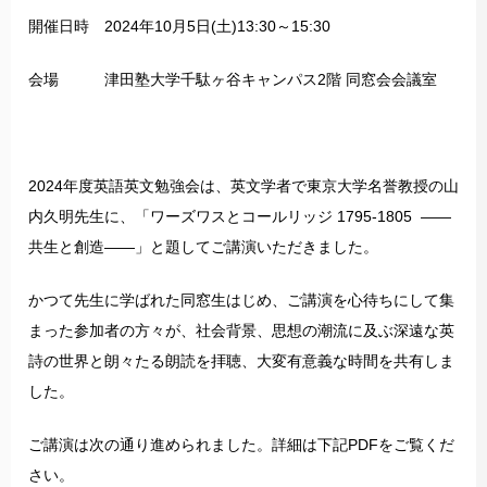
開催日時 2024年10月5日(土)13:30～15:30
会場 津田塾大学千駄ヶ谷キャンパス2階 同窓会会議室
2024年度英語英文勉強会は、英文学者で東京大学名誉教授の山
内久明先生に、「ワーズワスとコールリッジ 1795-1805 ――
共生と創造――」と題してご講演いただきました。
かつて先生に学ばれた同窓生はじめ、ご講演を心待ちにして集
まった参加者の方々が、社会背景、思想の潮流に及ぶ深遠な英
詩の世界と朗々たる朗読を拝聴、大変有意義な時間を共有しま
した。
ご講演は次の通り進められました。詳細は下記PDFをご覧くだ
さい。