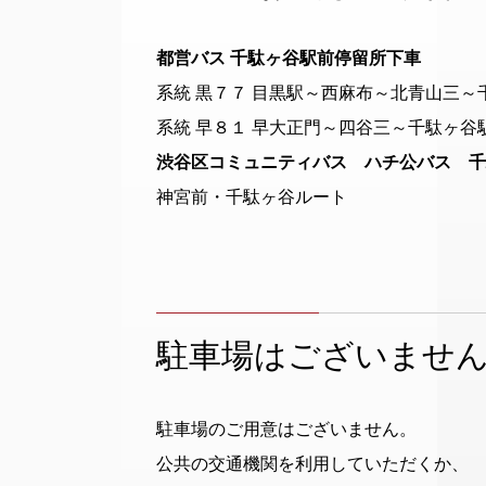
都営バス 千駄ヶ谷駅前停留所下車
系統 黒７７ 目黒駅～西麻布～北青山三～
系統 早８１ 早大正門～四谷三～千駄ヶ谷
渋谷区コミュニティバス ハチ公バス 千
神宮前・千駄ヶ谷ルート
駐車場はございませ
駐車場のご用意はございません。
公共の交通機関を利用していただくか、