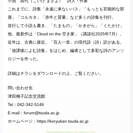
小池 昌代（こいけ まさよ） 詩人・作家
これまでに、詩集「永遠に来ないバス」「もっとも官能的な部
屋」「コルカタ」「赤牛と質量」など多くの詩集を刊行。
並行して小説も書き、「たまもの」「かきがら」「くたかけ」
他、最新作は「Cloud on the 空き家」（講談社2025年7月）。
近年は、古典に接近。「百人一首」の現代語（詩）訳がある。
「放課後によむ詩集」をはじめ、編者として多彩な詩のアンソ
ロジーを作った。
詳細はチラシをダウンロードの上、ご覧ください。
問い合わせ先
津田梅子記念交流館
Tel：042-342-5146
E-mail：forum@tsuda.ac.jp
ホームページ：https://koryukan.tsuda.ac.jp