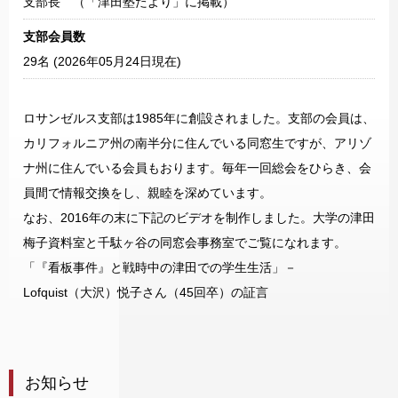
支部長 （「津田塾たより」に掲載）
支部会員数
29名 (
2026年05月24日現在
)
ロサンゼルス支部は1985年に創設されました。支部の会員は、
カリフォルニア州の南半分に住んでいる同窓生ですが、アリゾ
ナ州に住んでいる会員もおります。毎年一回総会をひらき、会
員間で情報交換をし、親睦を深めています。
なお、2016年の末に下記のビデオを制作しました。大学の津田
梅子資料室と千駄ヶ谷の同窓会事務室でご覧になれます。
「『看板事件』と戦時中の津田での学生生活」－
Lofquist（大沢）悦子さん（45回卒）の証言
お知らせ